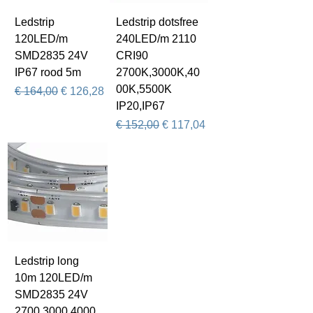
Ledstrip
Ledstrip dotsfree
120LED/m
240LED/m 2110
SMD2835 24V
CRI90
IP67 rood 5m
2700K,3000K,40
00K,5500K
Normale prijs
Verkoopprijs
€ 164,00
€ 126,28
IP20,IP67
Normale prijs
Verkoopprijs
€ 152,00
€ 117,04
Ledstrip long
10m 120LED/m
SMD2835 24V
2700,3000,4000