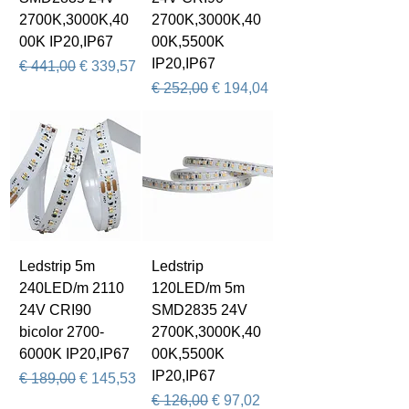
2700K,3000K,40
2700K,3000K,40
00K IP20,IP67
00K,5500K
IP20,IP67
Normale prijs
Verkoopprijs
€ 441,00
€ 339,57
Normale prijs
Verkoopprijs
€ 252,00
€ 194,04
Ledstrip 5m
Ledstrip
240LED/m 2110
120LED/m 5m
24V CRI90
SMD2835 24V
bicolor 2700-
2700K,3000K,40
6000K IP20,IP67
00K,5500K
IP20,IP67
Normale prijs
Verkoopprijs
€ 189,00
€ 145,53
Normale prijs
Verkoopprijs
€ 126,00
€ 97,02