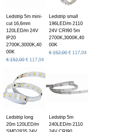
Ledstrip 5m mini-
Ledstrip small
cut 16,6mm
196LED/m 2110
120LED/m 24V
24V CRI90 5m
IP20
2700K,3000K,40
2700K,3000K,40
00K
00K
Normale prijs
Verkoopprijs
€ 152,00
€ 117,04
Normale prijs
Verkoopprijs
€ 152,00
€ 117,04
Ledstrip long
Ledstrip 5m
20m 120LED/m
240LED/m 2110
SMD2835 24V
24V CRI90