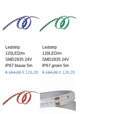
Ledstrip
Ledstrip
120LED/m
120LED/m
SMD2835 24V
SMD2835 24V
IP67 blauw 5m
IP67 groen 5m
Normale prijs
Verkoopprijs
Normale prijs
Verkoopprijs
€ 164,00
€ 126,28
€ 164,00
€ 126,28