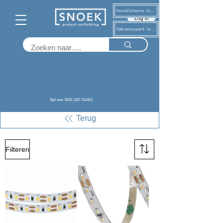
Installateurs log in
Log in
Vakantiepark log in
LED strip &
profielen
Bel ons: 0031 162 741451
Terug
Filteren