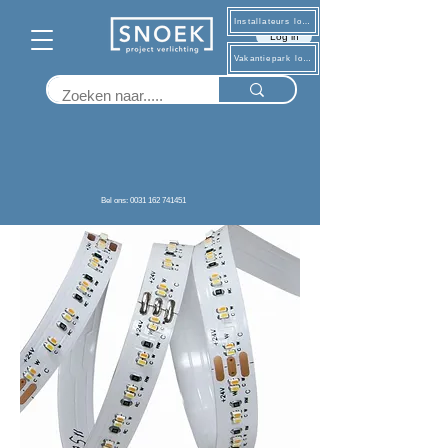
Installateurs log in
Log in
Vakantiepark log in
Terug
Bel ons: 0031 162 741451