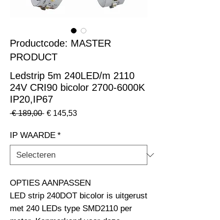
Productcode: MASTER
PRODUCT
Ledstrip 5m 240LED/m 2110
24V CRI90 bicolor 2700-6000K
IP20,IP67
Normale
Verkoopprijs
 € 189,00 
€ 145,53
prijs
IP WAARDE
*
OPTIES AANPASSEN                                                              
LED strip 240DOT bicolor is uitgerust 
met 240 LEDs type SMD2110 per 