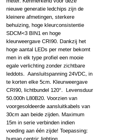
meter. Kenmerkend voor deze 
nieuwe generatie ledchips zijn de 
kleinere afmetingen, sterkere 
behuizing, hoge kleurconsistentie 
SDCM<3 BIN1 en hoge 
kleurweergave CRI90. Dankzij het 
hoge aantal LEDs per meter bekomt 
men in elk type profiel een mooie 
egale verlichting zonder zichtbare 
leddots.  Aansluitspanning 24VDC, in 
te korten elke 5cm. Kleurweergave 
CRI90, lichtbundel 120°.  Levensduur 
50.000h L80B20. Voorzien van 
voorgesoldeerde aansluitkabels van 
30cm aan beide zijden. Maximum 
15m in serie verbinden indien 
voeding aan één zijde! Toepassing: 
human centric lighting.