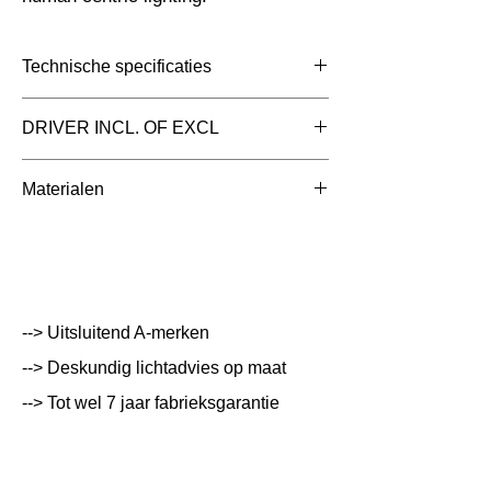
Technische specificaties
Toepassing
DRIVER INCL. OF EXCL
Afmetingen totaal
5000x10x1.8mm
exclusief driver
Materialen
(mm)
Kleur Armatuur
Wit
Systeemvermogen
10 W
Lumen Output
780 lm
--> Uitsluitend A-merken
--> Deskundig lichtadvies op maat
Lichtleur
K
--> Tot wel 7 jaar fabrieksgarantie
Uitstalinghoek
120
UGR Waarde