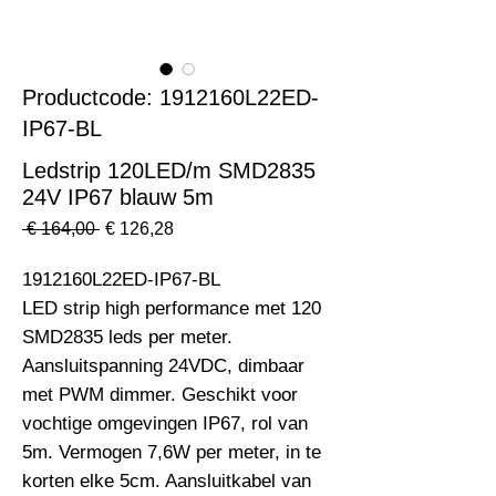
Productcode: 1912160L22ED-
IP67-BL
Ledstrip 120LED/m SMD2835
24V IP67 blauw 5m
Normale
Verkoopprijs
 € 164,00 
€ 126,28
prijs
1912160L22ED-IP67-BL                                                          
LED strip high performance met 120 
SMD2835 leds per meter. 
Aansluitspanning 24VDC, dimbaar 
met PWM dimmer. Geschikt voor 
vochtige omgevingen IP67, rol van 
5m. Vermogen 7,6W per meter, in te 
korten elke 5cm. Aansluitkabel van 