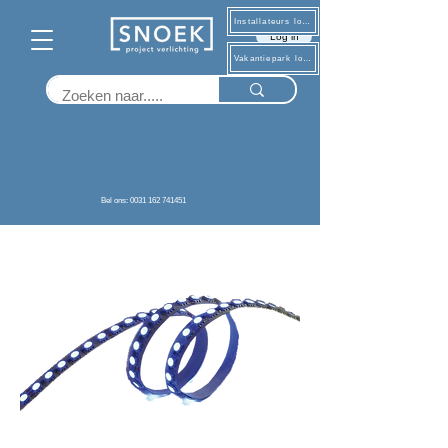
Installateurs log in
Log in
Vakantiepark log in
Terug
Bel ons: 0031 162 741451