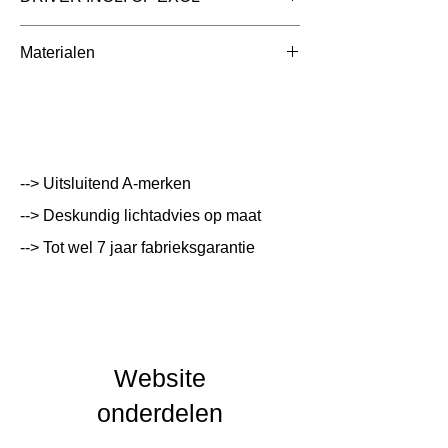
Afmetingen totaal
5000x9x4mm
exclusief driver
Materialen
(mm)
Kleur Armatuur
Wit
Systeemvermogen
7.6 W
Lumen Output
198 lm
--> Uitsluitend A-merken
--> Deskundig lichtadvies op maat
Lichtleur
K
--> Tot wel 7 jaar fabrieksgarantie
Uitstalinghoek
120
UGR Waarde
CRI waarde
Website
IP Waarde
IP67
onderdelen
IK Waarde