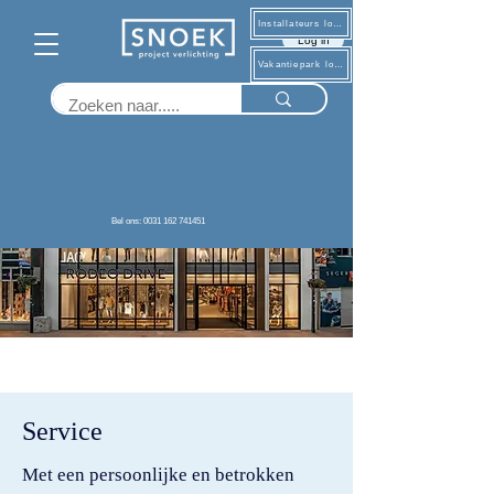
Installateurs log in
Log in
Vakantiepark log in
Bel ons: 0031 162 741451
Service
Met een persoonlijke en betrokken