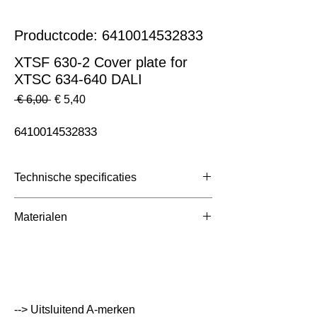
Productcode: 6410014532833
XTSF 630-2 Cover plate for
XTSC 634-640 DALI
Normale
Verkoopprijs
 € 6,00 
€ 5,40
prijs
6410014532833
Technische specificaties
Toepassing
3 Fase Rail
Materialen
Afmetingen totaal (mm)
ntb
Kleur Armatuur
Zwart
Systeemvermogen
W
--> Uitsluitend A-merken