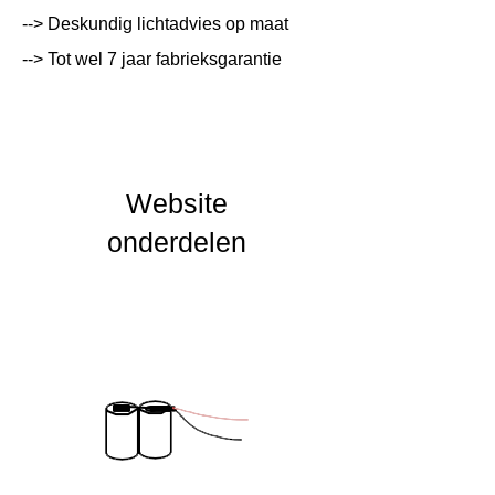
Lumen Output
lm
--> Deskundig lichtadvies op maat
--> Tot wel 7 jaar fabrieksgarantie
Lichtleur
K
Uitstalinghoek
UGR Waarde
Website
CRI waarde
onderdelen
IP Waarde
IK Waarde
Spanning
Nominal fA [mA]
Nominal fA [V]
Garantie Periode