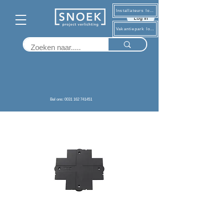
Installateurs log in
Log in
Vakantiepark log in
Terug
Bel ons: 0031 162 741451