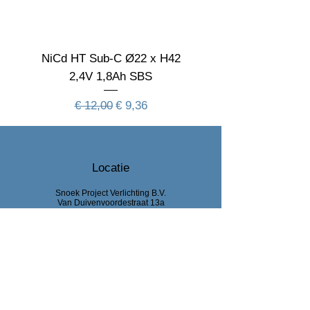
Levensduur verwachting
Aan deze informatie kunnen geen rechten
NiCd HT Sub-C Ø22 x H42
NiCd HT Sub-C Ø22 
worden ontleend
2,4V 1,8Ah SBS
Normale prijs
Verkoopprijs
€ 12,00
€ 9,36
Locatie
Snoek Project Verlichting B.V.
Van Duivenvoordestraat 13a
4901 VR, Oosterhout
0031 162 74 14 51
info@snoekprojectverlichting.nl
KvK Breda :
92444318
BTW : NL866047220B01
Bank : NL63 RABO0
329 681 842