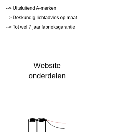
Systeemvermogen
W
--> Uitsluitend A-merken
Lumen Output
lm
--> Deskundig lichtadvies op maat
--> Tot wel 7 jaar fabrieksgarantie
Lichtleur
K
Uitstalinghoek
UGR Waarde
Website
CRI waarde
onderdelen
IP Waarde
IK Waarde
Spanning
230 VAC
Nominal fA [mA]
Nominal fA [V]