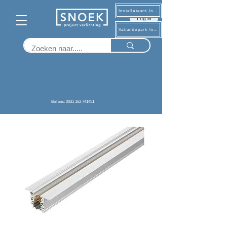
Installateurs log in
Log in
Vakantiepark log in
Terug
Bel ons: 0031 162 741451