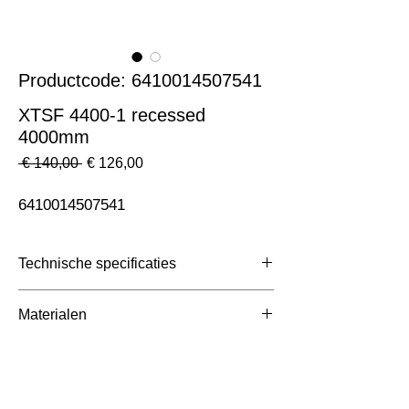
Productcode: 6410014507541
XTSF 4400-1 recessed
4000mm
Normale
Verkoopprijs
 € 140,00 
€ 126,00
prijs
6410014507541
Technische specificaties
Toepassing
3 Fase Rail
Materialen
Afmetingen totaal (mm)
ntb
Kleur Armatuur
Grijs