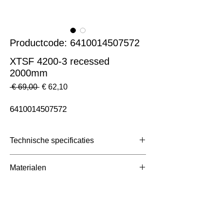
Productcode: 6410014507572
XTSF 4200-3 recessed
2000mm
Normale
Verkoopprijs
 € 69,00 
€ 62,10
prijs
6410014507572
Technische specificaties
Toepassing
3 Fase Rail
Materialen
Afmetingen totaal (mm)
ntb
Kleur Armatuur
Wit