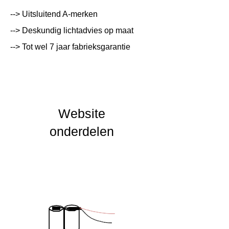
Systeemvermogen
W
--> Uitsluitend A-merken
Lumen Output
lm
--> Deskundig lichtadvies op maat
--> Tot wel 7 jaar fabrieksgarantie
Lichtleur
K
Uitstalinghoek
UGR Waarde
Website
CRI waarde
onderdelen
IP Waarde
IK Waarde
Spanning
230 VAC
Nominal fA [mA]
Nominal fA [V]