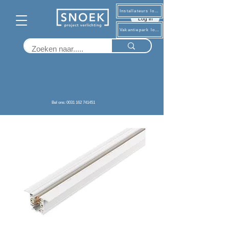
Installateurs log in
Log in
Vakantiepark log in
Terug
Bel ons: 0031 162 741451