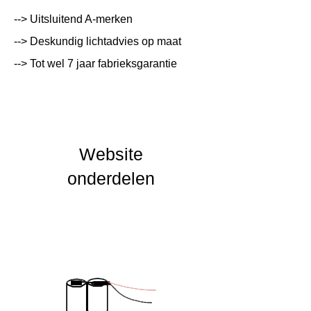
Systeemvermogen
W
--> Uitsluitend A-merken
Lumen Output
lm
--> Deskundig lichtadvies op maat
--> Tot wel 7 jaar fabrieksgarantie
Lichtleur
K
Uitstalinghoek
UGR Waarde
Website
CRI waarde
onderdelen
IP Waarde
IK Waarde
Spanning
230 VAC
Nominal fA [mA]
Nominal fA [V]