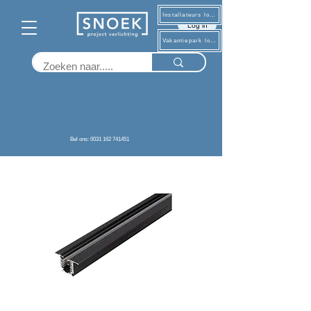
Installateurs log in
Log in
Vakantiepark log in
Terug
Bel ons: 0031 162 741451