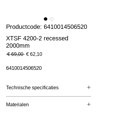
Productcode: 6410014506520
XTSF 4200-2 recessed
2000mm
Normale
Verkoopprijs
 € 69,00 
€ 62,10
prijs
6410014506520
Technische specificaties
Toepassing
3 Fase Rail
Materialen
Afmetingen totaal (mm)
ntb
Kleur Armatuur
Zwart