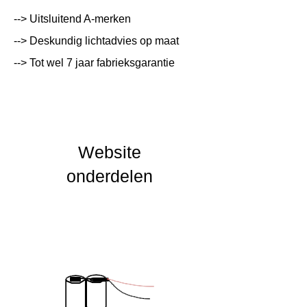
Systeemvermogen
W
--> Uitsluitend A-merken
Lumen Output
lm
--> Deskundig lichtadvies op maat
--> Tot wel 7 jaar fabrieksgarantie
Lichtleur
K
Uitstalinghoek
UGR Waarde
Website
CRI waarde
onderdelen
IP Waarde
IK Waarde
Spanning
230 VAC
Nominal fA [mA]
Nominal fA [V]