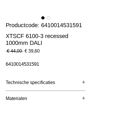
Productcode: 6410014531591
XTSCF 6100-3 recessed
1000mm DALI
Normale
Verkoopprijs
 € 44,00 
€ 39,60
prijs
6410014531591
Technische specificaties
Toepassing
3 Fase Rail
Materialen
Afmetingen totaal (mm)
ntb
Kleur Armatuur
Wit