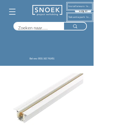
Installateurs log in
Log in
Vakantiepark log in
Terug
Bel ons: 0031 162 741451