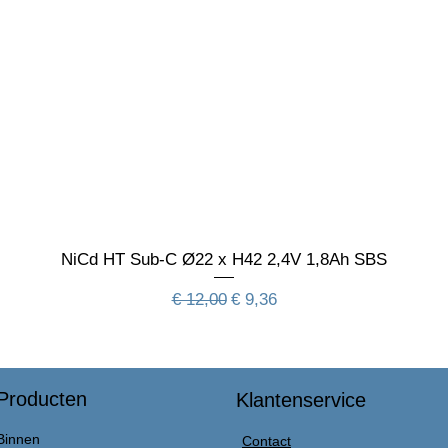
NiCd HT Sub-C Ø22 x H42 2,4V 1,8Ah SBS
Normale prijs
Verkoopprijs
€ 12,00
€ 9,36
Producten
Klantenservice
Binnen
Contact