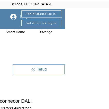
Bel ons: 0031 162 741451
Installateurs log in
Log In
Vakantiepark log in
Smart Home
Overige
Terug
connecor DALI
6410014532741