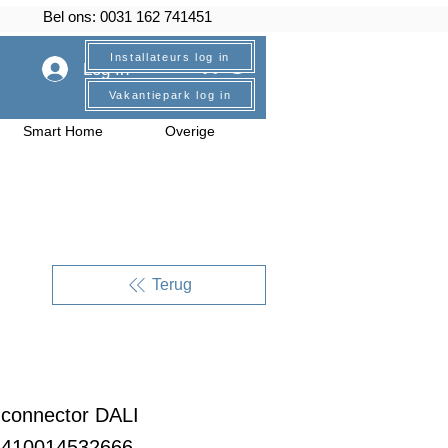
Bel ons: 0031 162 741451
Installateurs log in
Log In
Vakantiepark log in
Smart Home
Overige
Terug
connector DALI
6410014532666