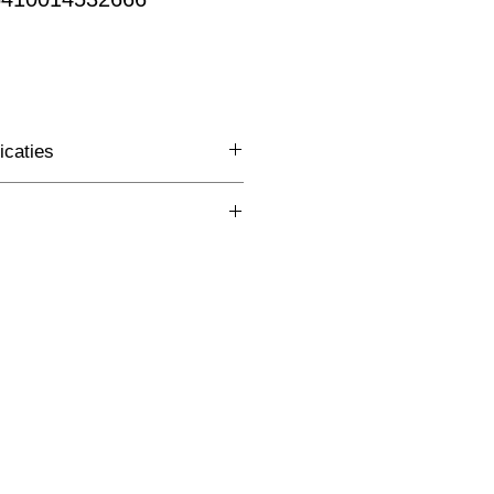
rkoopprijs
icaties
3 Fase Rail
(mm)
Wit
W
lm
K