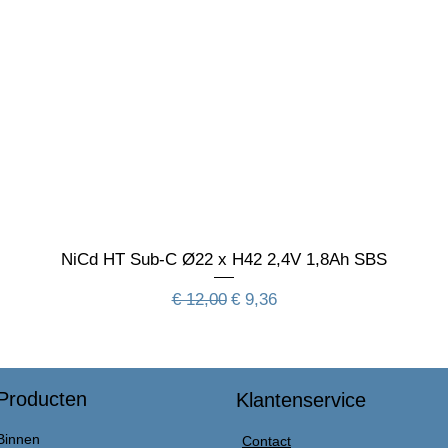
NiCd HT Sub-C Ø22 x H42 2,4V 1,8Ah SBS
Normale prijs
Verkoopprijs
€ 12,00
€ 9,36
Producten
Klantenservice
Binnen
Contact