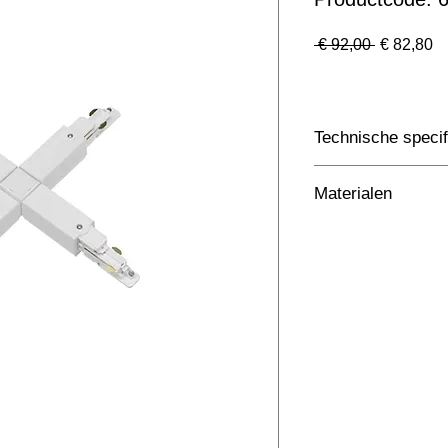
Normale
Ve
 € 92,00 
€ 82,80
prijs
Technische specif
Toepassing
Materialen
Afmetingen totaal 
ntb
Kleur Armatuur
Systeemvermogen
Lumen Output
Lichtleur
Uitstalinghoek