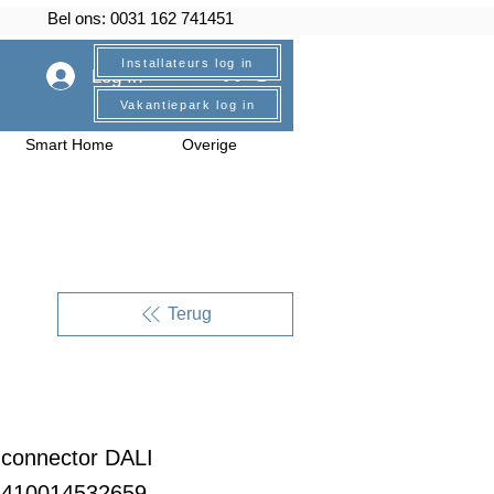
Bel ons: 0031 162 741451
Installateurs log in
Log In
Vakantiepark log in
Smart Home
Overige
Terug
connector DALI
6410014532659