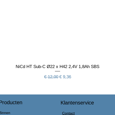
NiCd HT Sub-C Ø22 x H42 2,4V 1,8Ah SBS
Normale prijs
Verkoopprijs
€ 12,00
€ 9,36
Producten
Klantenservice
Binnen
Contact