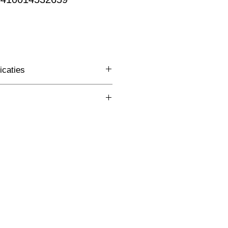
rkoopprijs
icaties
3 Fase Rail
(mm)
Zwart
W
lm
K