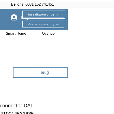
Bel ons: 0031 162 741451
Installateurs log in
Log In
Vakantiepark log in
Smart Home
Overige
Terug
connector DALI
6410014532635