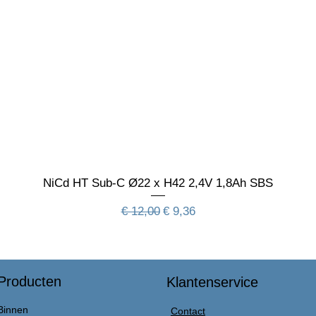
NiCd HT Sub-C Ø22 x H42 2,4V 1,8Ah SBS
Normale prijs
Verkoopprijs
€ 12,00
€ 9,36
Producten
Klantenservice
Binnen
Contact