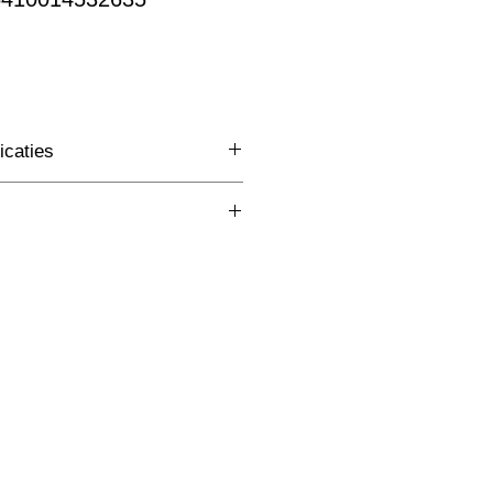
rkoopprijs
icaties
3 Fase Rail
(mm)
Wit
W
lm
K