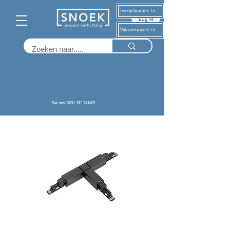
Installateurs log in
Log in
Vakantiepark log in
Terug
Bel ons: 0031 162 741451