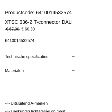
Productcode: 6410014532574
XTSC 636-2 T-connector DALI
Normale
Verkoopprijs
 € 67,00 
€ 60,30
prijs
6410014532574
Technische specificaties
Toepassing
3 Fase Rail
Materialen
Afmetingen totaal (mm)
ntb
Kleur Armatuur
Zwart
Systeemvermogen
W
--> Uitsluitend A-merken
Lumen Output
lm
--> Deskundig lichtadvies op maat