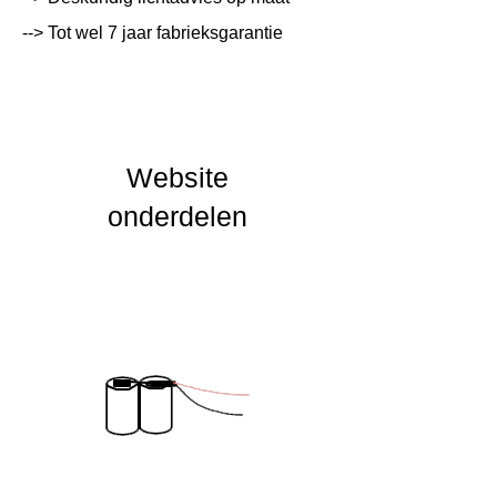
--> Tot wel 7 jaar fabrieksgarantie
Lichtleur
K
Uitstalinghoek
UGR Waarde
Website
CRI waarde
onderdelen
IP Waarde
IK Waarde
Spanning
230 VAC
Nominal fA [mA]
Nominal fA [V]
Garantie Periode
2