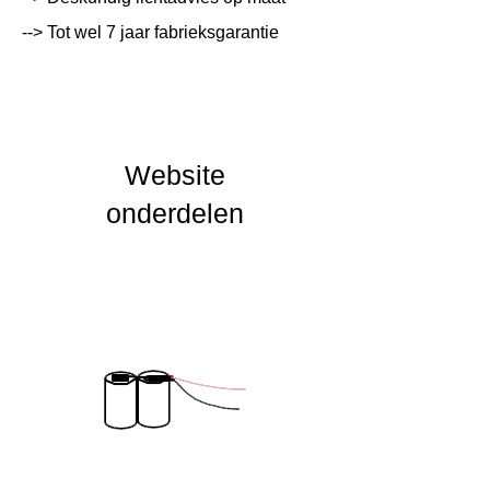
--> Tot wel 7 jaar fabrieksgarantie
Lichtleur
K
Uitstalinghoek
UGR Waarde
Website
CRI waarde
onderdelen
IP Waarde
IK Waarde
Spanning
230 VAC
Nominal fA [mA]
Nominal fA [V]
Garantie Periode
2