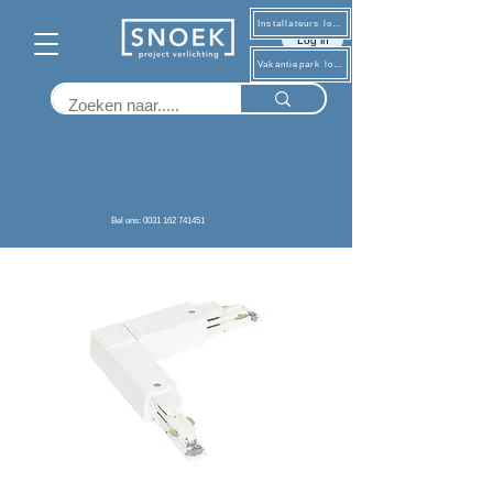
Installateurs log in
Log in
Vakantiepark log in
Terug
Bel ons: 0031 162 741451