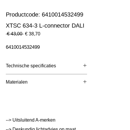
Productcode: 6410014532499
XTSC 634-3 L-connector DALI
Normale
Verkoopprijs
 € 43,00 
€ 38,70
prijs
6410014532499
Technische specificaties
Toepassing
3 Fase Rail
Materialen
Afmetingen totaal (mm)
ntb
Kleur Armatuur
Wit
Systeemvermogen
W
--> Uitsluitend A-merken
Lumen Output
lm
--> Deskundig lichtadvies op maat