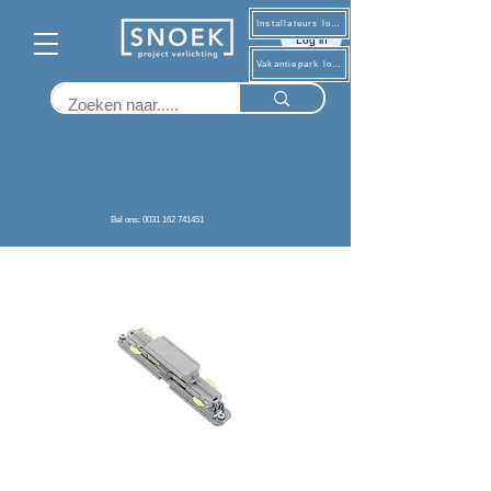
Installateurs log in
Log in
Vakantiepark log in
Terug
Bel ons: 0031 162 741451