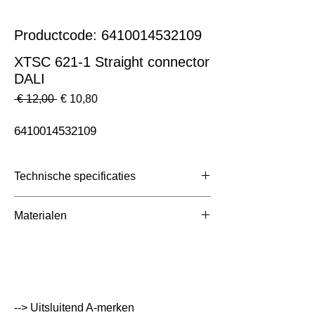
Productcode: 6410014532109
XTSC 621-1 Straight connector
DALI
Normale
Verkoopprijs
 € 12,00 
€ 10,80
prijs
6410014532109
Technische specificaties
Toepassing
3 Fase Rail
Materialen
Afmetingen totaal (mm)
ntb
Kleur Armatuur
Grijs
Systeemvermogen
W
--> Uitsluitend A-merken