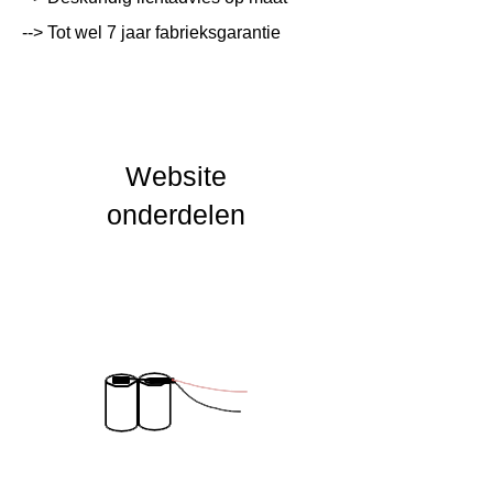
--> Tot wel 7 jaar fabrieksgarantie
Lichtleur
K
Uitstalinghoek
UGR Waarde
Website
CRI waarde
onderdelen
IP Waarde
IK Waarde
Spanning
230 VAC
Nominal fA [mA]
Nominal fA [V]
Garantie Periode
2