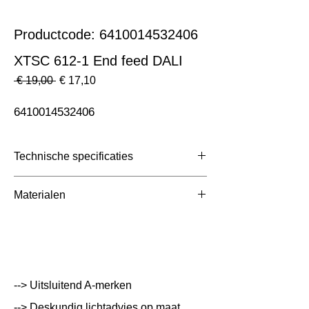
Productcode: 6410014532406
XTSC 612-1 End feed DALI
Normale
Verkoopprijs
 € 19,00 
€ 17,10
prijs
6410014532406
Technische specificaties
Toepassing
3 Fase Rail
Materialen
Afmetingen totaal (mm)
ntb
Kleur Armatuur
Grijs
Systeemvermogen
W
--> Uitsluitend A-merken
Lumen Output
lm
--> Deskundig lichtadvies op maat