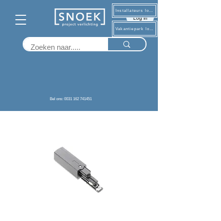
Installateurs log in
Log in
Vakantiepark log in
Terug
Bel ons: 0031 162 741451