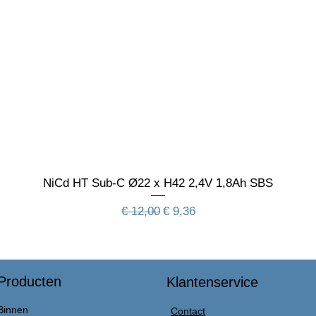
NiCd HT Sub-C Ø22 x H42 2,4V 1,8Ah SBS
Normale prijs
Verkoopprijs
€ 12,00
€ 9,36
Producten
Klantenservice
Binnen
Contact