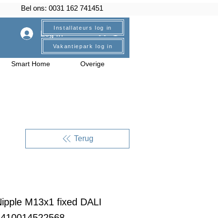
Bel ons: 0031 162 741451
Installateurs log in
Log In
Vakantiepark log in
Smart Home
Overige
Terug
ipple M13x1 fixed DALI
6410014522568