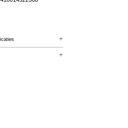
oopprijs
icaties
3 Fase Rail
(mm)
nvt
W
lm
K