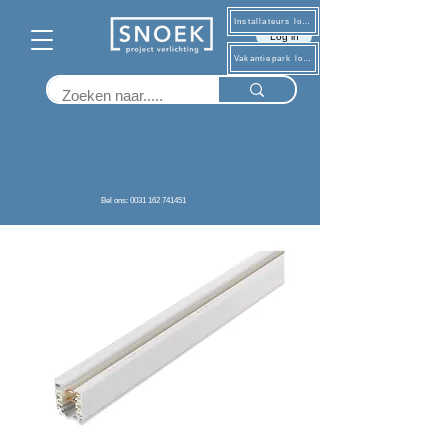
Installateurs log in
Log in
Vakantiepark log in
Terug
Bel ons: 0031 162 741451