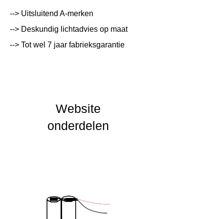
Systeemvermogen
W
--> Uitsluitend A-merken
Lumen Output
lm
--> Deskundig lichtadvies op maat
--> Tot wel 7 jaar fabrieksgarantie
Lichtleur
K
Uitstalinghoek
UGR Waarde
Website
CRI waarde
onderdelen
IP Waarde
IK Waarde
Spanning
230 VAC
Nominal fA [mA]
Nominal fA [V]