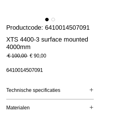
Productcode: 6410014507091
XTS 4400-3 surface mounted
4000mm
Normale
Verkoopprijs
 € 100,00 
€ 90,00
prijs
6410014507091
Technische specificaties
Toepassing
3 Fase Rail
Materialen
Afmetingen totaal (mm)
ntb
Kleur Armatuur
Wit