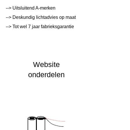
Systeemvermogen
W
--> Uitsluitend A-merken
Lumen Output
lm
--> Deskundig lichtadvies op maat
--> Tot wel 7 jaar fabrieksgarantie
Lichtleur
K
Uitstalinghoek
UGR Waarde
Website
CRI waarde
onderdelen
IP Waarde
IK Waarde
Spanning
230 VAC
Nominal fA [mA]
Nominal fA [V]