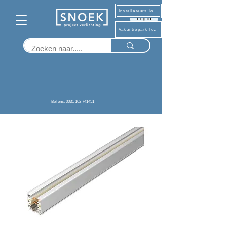
Installateurs log in
Log in
Vakantiepark log in
Terug
Bel ons: 0031 162 741451