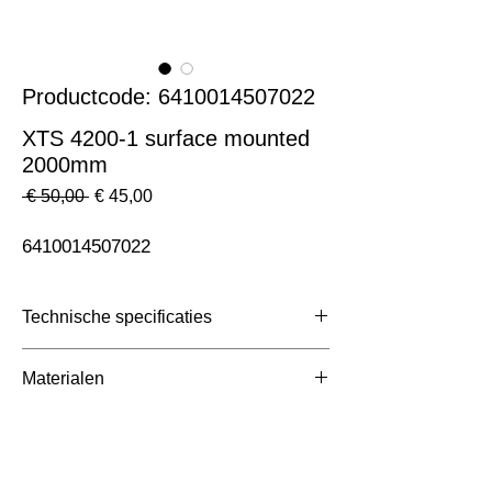
Productcode: 6410014507022
XTS 4200-1 surface mounted
2000mm
Normale
Verkoopprijs
 € 50,00 
€ 45,00
prijs
6410014507022
Technische specificaties
Toepassing
3 Fase Rail
Materialen
Afmetingen totaal (mm)
ntb
Kleur Armatuur
Grijs