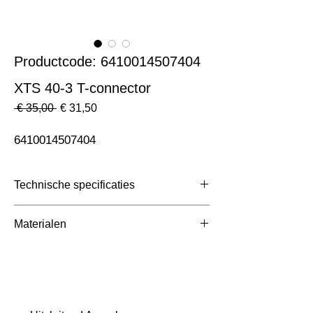
Productcode: 6410014507404
XTS 40-3 T-connector
Normale
Verkoopprijs
 € 35,00 
€ 31,50
prijs
6410014507404
Technische specificaties
Toepassing
3 Fase Rail
Materialen
Afmetingen totaal (mm)
ntb
Kleur Armatuur
Wit
Systeemvermogen
W