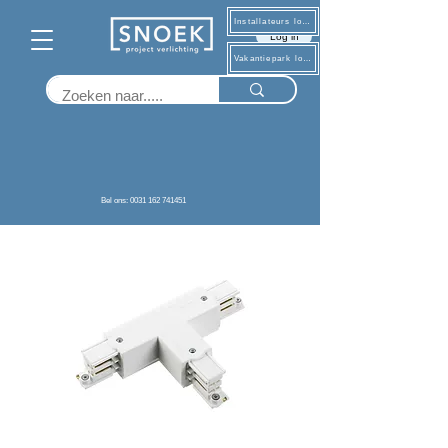
Installateurs log in
Log in
Vakantiepark log in
Terug
Bel ons: 0031 162 741451