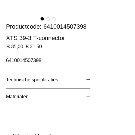
Productcode: 6410014507398
XTS 39-3 T-connector
Normale
Verkoopprijs
 € 35,00 
€ 31,50
prijs
6410014507398
Technische specificaties
Toepassing
3 Fase Rail
Materialen
Afmetingen totaal (mm)
ntb
Kleur Armatuur
Wit
Systeemvermogen
W