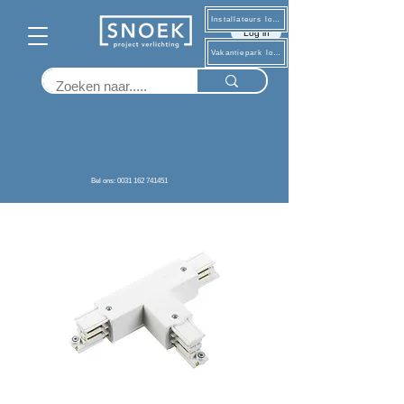
Installateurs log in
Log in
Vakantiepark log in
Terug
Bel ons: 0031 162 741451