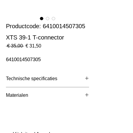
Productcode: 6410014507305
XTS 39-1 T-connector
Normale
Verkoopprijs
 € 35,00 
€ 31,50
prijs
6410014507305
Technische specificaties
Toepassing
3 Fase Rail
Materialen
Afmetingen totaal (mm)
ntb
Kleur Armatuur
Grijs
Systeemvermogen
W