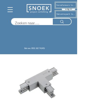
Installateurs log in
Log in
Vakantiepark log in
Terug
Bel ons: 0031 162 741451