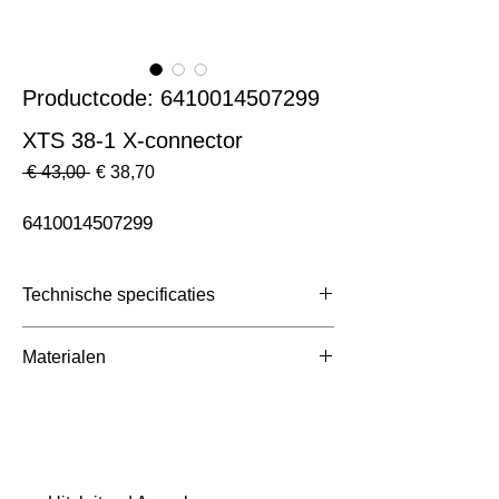
Productcode: 6410014507299
XTS 38-1 X-connector
Normale
Verkoopprijs
 € 43,00 
€ 38,70
prijs
6410014507299
Technische specificaties
Toepassing
3 Fase Rail
Materialen
Afmetingen totaal (mm)
ntb
Kleur Armatuur
Grijs
Systeemvermogen
W