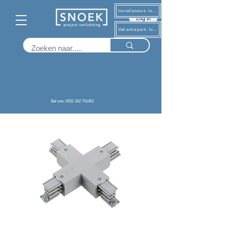
Installateurs log in
Log in
Vakantiepark log in
Terug
Bel ons: 0031 162 741451