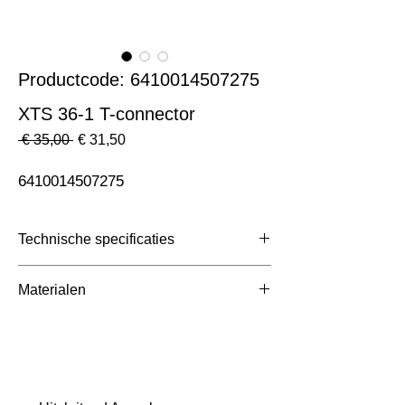
Productcode: 6410014507275
XTS 36-1 T-connector
Normale
Verkoopprijs
 € 35,00 
€ 31,50
prijs
6410014507275
Technische specificaties
Toepassing
3 Fase Rail
Materialen
Afmetingen totaal (mm)
ntb
Kleur Armatuur
Grijs
Systeemvermogen
W