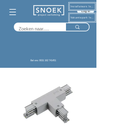
Installateurs log in
Log in
Vakantiepark log in
Terug
Bel ons: 0031 162 741451