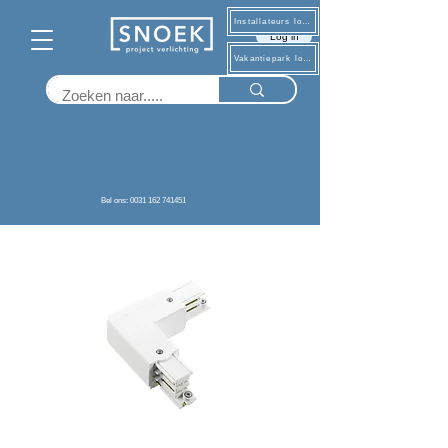
Installateurs log in
Log in
Vakantiepark log in
Terug
Bel ons: 0031 162 741451