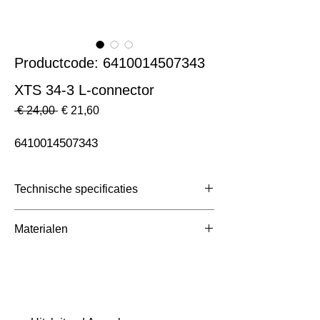
Productcode: 6410014507343
XTS 34-3 L-connector
Normale
Verkoopprijs
 € 24,00 
€ 21,60
prijs
6410014507343
Technische specificaties
Toepassing
3 Fase Rail
Materialen
Afmetingen totaal (mm)
ntb
Kleur Armatuur
Wit
Systeemvermogen
W