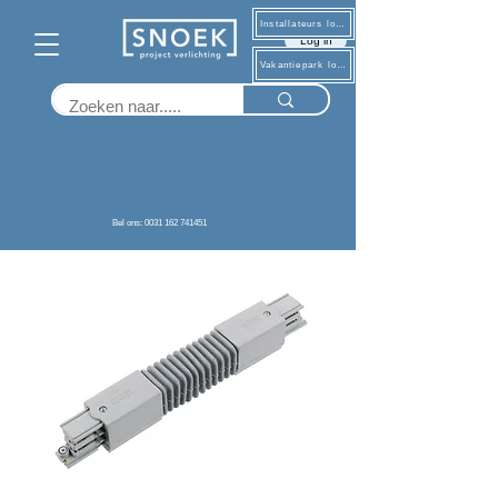
Installateurs log in
Log in
Vakantiepark log in
Terug
Bel ons: 0031 162 741451