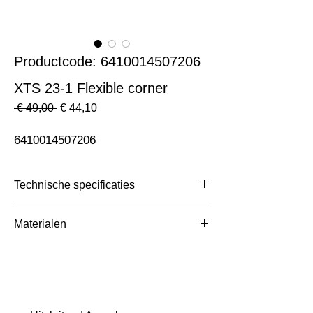
Productcode: 6410014507206
XTS 23-1 Flexible corner
Normale
Verkoopprijs
 € 49,00 
€ 44,10
prijs
6410014507206
Technische specificaties
Toepassing
3 Fase Rail
Materialen
Afmetingen totaal (mm)
ntb
Kleur Armatuur
Grijs
Systeemvermogen
W