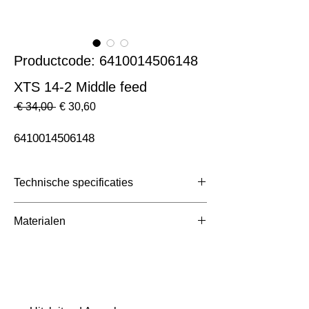
Productcode: 6410014506148
XTS 14-2 Middle feed
Normale
Verkoopprijs
 € 34,00 
€ 30,60
prijs
6410014506148
Technische specificaties
Toepassing
3 Fase Rail
Materialen
Afmetingen totaal (mm)
ntb
Kleur Armatuur
Zwart
Systeemvermogen
W