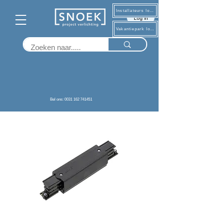
Installateurs log in
Log in
Vakantiepark log in
Terug
Bel ons: 0031 162 741451