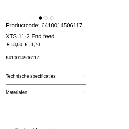
Productcode: 6410014506117
XTS 11-2 End feed
Normale
Verkoopprijs
 € 13,00 
€ 11,70
prijs
6410014506117
Technische specificaties
Toepassing
3 Fase Rail
Materialen
Afmetingen totaal (mm)
ntb
Kleur Armatuur
Zwart
Systeemvermogen
W