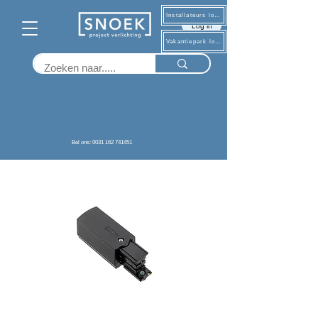
Installateurs log in
Log in
Vakantiepark log in
Terug
Bel ons: 0031 162 741451