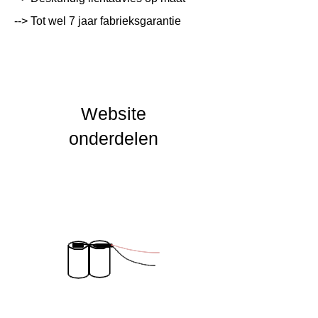
--> Tot wel 7 jaar fabrieksgarantie
Lichtleur
K
Uitstalinghoek
UGR Waarde
Website
CRI waarde
onderdelen
IP Waarde
IK Waarde
Spanning
230 VAC
Nominal fA [mA]
Nominal fA [V]
Garantie Periode
2