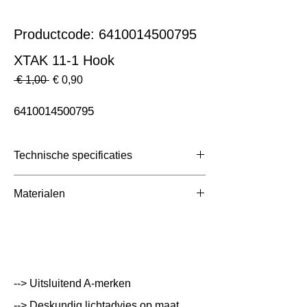
Productcode: 6410014500795
XTAK 11-1 Hook
Normale
Verkoopprijs
 € 1,00 
€ 0,90
prijs
6410014500795
Technische specificaties
Toepassing
3 Fase Rail
Materialen
Afmetingen totaal (mm)
ntb
Kleur Armatuur
Grijs
Systeemvermogen
W
--> Uitsluitend A-merken
Lumen Output
lm
--> Deskundig lichtadvies op maat