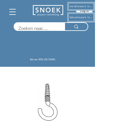
Installateurs log in
Log in
Vakantiepark log in
Terug
Bel ons: 0031 162 741451