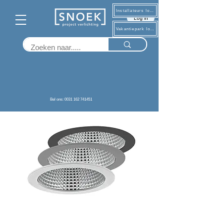
Installateurs log in
Log in
Vakantiepark log in
Terug
Bel ons: 0031 162 741451