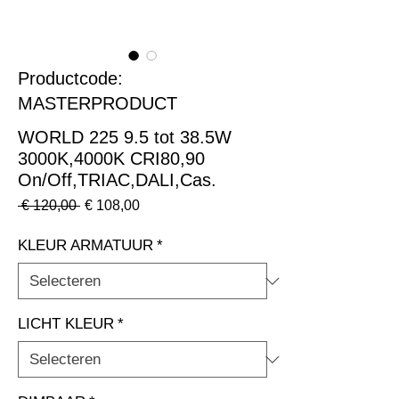
Productcode:
MASTERPRODUCT
WORLD 225 9.5 tot 38.5W
3000K,4000K CRI80,90
On/Off,TRIAC,DALI,Cas.
Normale
Verkoopprijs
 € 120,00 
€ 108,00
prijs
KLEUR ARMATUUR
*
LICHT KLEUR
*