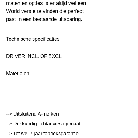
maten en opties is er altijd wel een 
World versie te vinden die perfect 
past in een bestaande uitsparing.
Technische specificaties
Toepassing
Downlighters Inbouw
DRIVER INCL. OF EXCL
Afmetingen totaal
Ø225x129mm (Gat
Driver Inclusief
Materialen
(mm)
210)
Die Cast Aluminum met Clear glass|Frosted
Kleur Armatuur
Wit;Grijs;Zwart
glass
Systeemvermogen
9.5;18.5;26;30;33;38.5
W
--> Uitsluitend A-merken
Lumen Output
lm
--> Deskundig lichtadvies op maat
Lichtleur
3000 K
--> Tot wel 7 jaar fabrieksgarantie