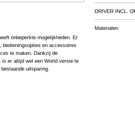
Toepassing
DRIVER INCL. O
Afmetingen totaal 
Driver Inclusief
Materialen
Kleur Armatuur
eeft onbeperkte mogelijkheden. Er 
Die Cast Aluminum me
n, bedieningsopties en accessoires 
Systeemvermogen
cces te maken. Dankzij de 
Lumen Output
is er altijd wel een World versie te 
n bestaande uitsparing.
Lichtleur
Uitstalinghoek
UGR Waarde
CRI waarde
IP Waarde