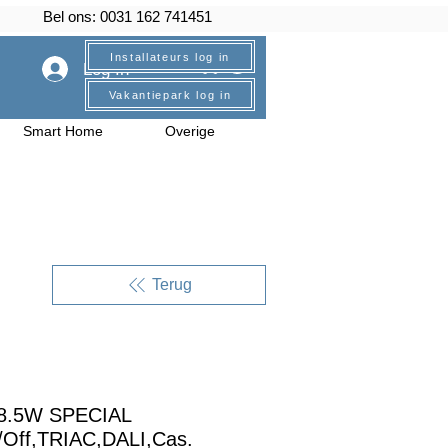
Bel ons: 0031 162 741451
Installateurs log in
Log In
Vakantiepark log in
Smart Home
Overige
Terug
8.5W SPECIAL
ff,TRIAC,DALI,Cas.