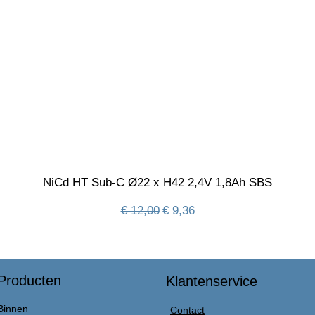
NiCd HT Sub-C Ø22 x H42 2,4V 1,8Ah SBS
Normale prijs
Verkoopprijs
€ 12,00
€ 9,36
Producten
Klantenservice
Binnen
Contact