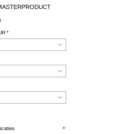
: MASTERPRODUCT
Verkoopprijs
0
UR
*
icaties