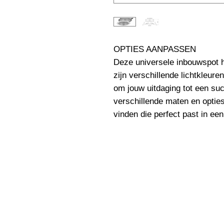
OPTIES AANPASSEN                                                              
Deze universele inbouwspot h
zijn verschillende lichtkleure
om jouw uitdaging tot een su
verschillende maten en opties 
vinden die perfect past in ee