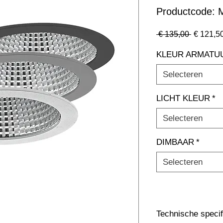
Productcode
Normale
 € 135,00 
€ 121,5
prijs
KLEUR ARMATU
Selecteren
LICHT KLEUR
*
Selecteren
DIMBAAR
*
Selecteren
Technische specif