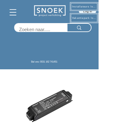
Installateurs log in
Log in
Vakantiepark log in
Terug
Bel ons: 0031 162 741451