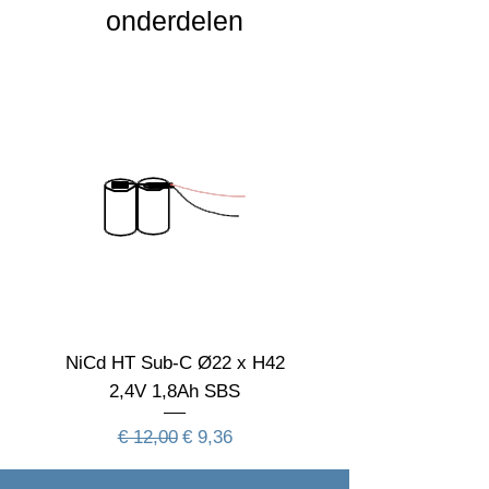
onderdelen
IK Waarde
Spanning
230 VAC naar 24
VDC
Nominal fA [mA]
Nominal fA [V]
Garantie Periode
Levensduur
verwachting
Aan deze informatie kunnen geen rechten
NiCd HT Sub-C Ø22 x H42
NiCd HT Sub-C Ø22 
worden ontleend
2,4V 1,8Ah SBS
Normale prijs
Verkoopprijs
€ 12,00
€ 9,36