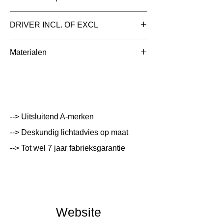
Toepassing
DRIVER INCL. OF EXCL
Afmetingen totaal
212.5x53.9x33mm
Materialen
(mm)
212.5x53.9x33mm
Kleur Armatuur
Zwart
Systeemvermogen
75 W
Lumen Output
lm
--> Uitsluitend A-merken
--> Deskundig lichtadvies op maat
Lichtleur
K
--> Tot wel 7 jaar fabrieksgarantie
Uitstalinghoek
UGR Waarde
CRI waarde
Website
IP Waarde
IP20