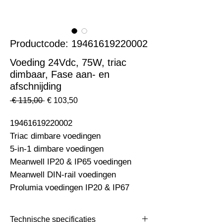
Productcode: 19461619220002
Voeding 24Vdc, 75W, triac
dimbaar, Fase aan- en
afschnijding
Normale
Verkoopprijs
 € 115,00 
€ 103,50
prijs
19461619220002                                                                
Triac dimbare voedingen

5-in-1 dimbare voedingen

Meanwell IP20 & IP65 voedingen

Meanwell DIN-rail voedingen

Prolumia voedingen IP20 & IP67
Technische specificaties