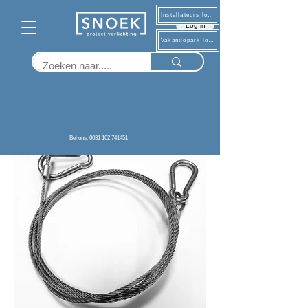
Installateurs log in
Log in
Vakantiepark log in
Terug
Bel ons: 0031 162 741451