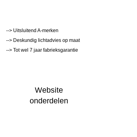
Aluminium met geschikt voor corrosieve
omgevingen en zeezout
Kleur Armatuur
Aluminium
Systeemvermogen
W
--> Uitsluitend A-merken
Lumen Output
lm
--> Deskundig lichtadvies op maat
Lichtleur
K
--> Tot wel 7 jaar fabrieksgarantie
Uitstalinghoek
UGR Waarde
CRI waarde
Website
onderdelen
IP Waarde
IP65
IK Waarde
Spanning