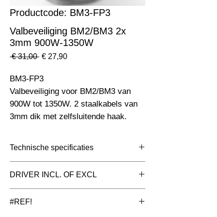
Productcode: BM3-FP3
Valbeveiliging BM2/BM3 2x
3mm 900W-1350W
Normale
Verkoopprijs
 € 31,00 
€ 27,90
prijs
BM3-FP3                                                                       
Valbeveiliging voor BM2/BM3 van 
900W tot 1350W. 2 staalkabels van 
3mm dik met zelfsluitende haak.
Technische specificaties
Toepassing
Floodlight
DRIVER INCL. OF EXCL
ledstraler
#REF!
Afmetingen totaal
1000x3x3mm
(mm)