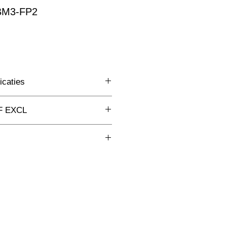
 BM3-FP2
rkoopprijs
icaties
Floodlight ledstraler
F EXCL
(mm)
1000x3x3mm
Aluminium
ikt voor corrosieve omgevingen en
W
lm
K