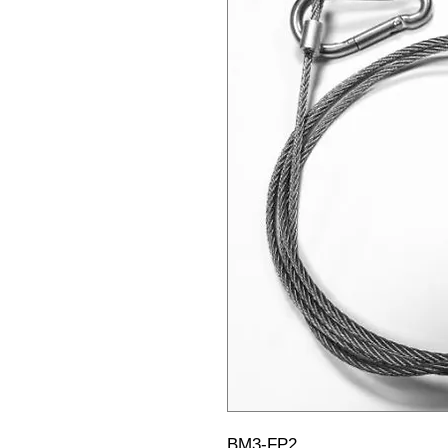
BM3-FP2                                                                       