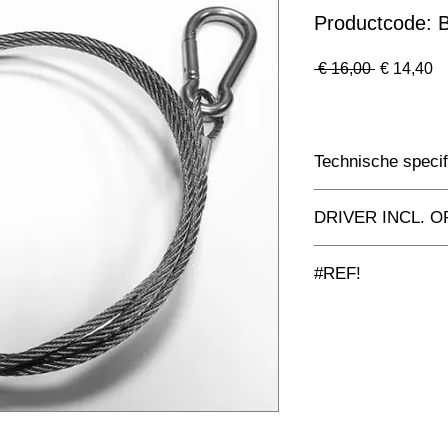
Productcode:
Normale
Ve
 € 16,00 
€ 14,40
prijs
Technische specif
Toepassing
DRIVER INCL. O
Afmetingen totaal 
#REF!
Kleur Armatuur
Aluminium met gesch
zeezout
Systeemvermogen
Lumen Output
Lichtleur