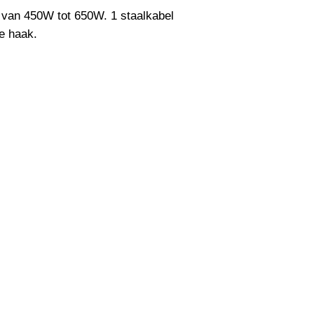
Uitstalinghoek
van 450W tot 650W. 1 staalkabel 
e haak.
UGR Waarde
CRI waarde
IP Waarde
IK Waarde
Spanning
Nominal fA [mA]
Nominal fA [V]
Garantie Periode
Levensduur verwac
Aan deze informatie
ontleend