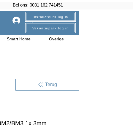
Bel ons: 0031 162 741451
Installateurs log in
Log In
Vakantiepark log in
Smart Home
Overige
Terug
g BM2/BM3 1x 3mm