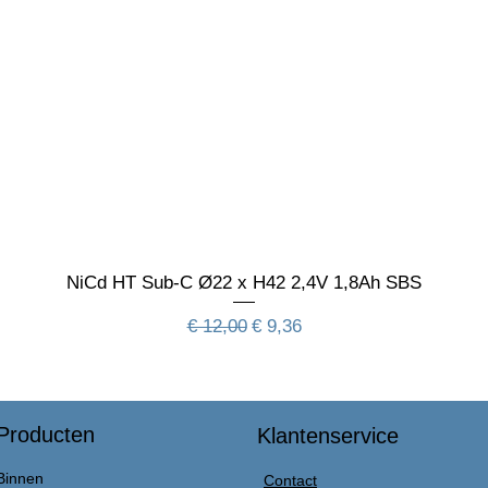
NiCd HT Sub-C Ø22 x H42 2,4V 1,8Ah SBS
Normale prijs
Verkoopprijs
€ 12,00
€ 9,36
Producten
Klantenservice
Binnen
Contact