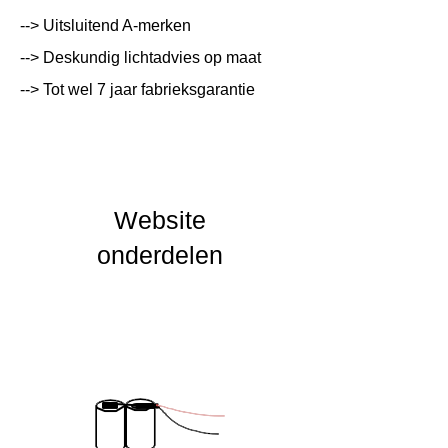
Lumen Output
lm
--> Uitsluitend A-merken
--> Deskundig lichtadvies op maat
Lichtleur
K
--> Tot wel 7 jaar fabrieksgarantie
Uitstalinghoek
UGR Waarde
CRI waarde
Website
IP Waarde
IP20
onderdelen
IK Waarde
IK02
Spanning
230 VAC naar
Stroomgestuurd
Nominal fA [mA]
350mA
Nominal fA [V]
28-42V