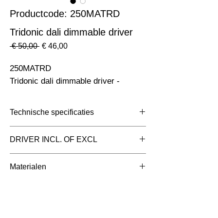
Productcode: 250MATRD
Tridonic dali dimmable driver
Normale
Verkoopprijs
 € 50,00 
€ 46,00
prijs
250MATRD                                                                      
Tridonic dali dimmable driver -
Technische specificaties
Toepassing
DRIVER INCL. OF EXCL
Afmetingen totaal
100x43x22.5mm
Materialen
(mm)
Kunststof met Kunststof
Kleur Armatuur
Grijs
Systeemvermogen
10 W