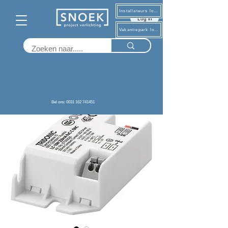
Installateurs log in
Log in
Vakantiepark log in
Terug
Bel ons: 0031 162 741451