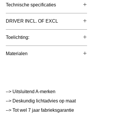
Technische specificaties
Toepassing
Koofverlichting
DRIVER INCL. OF EXCL
Afmetingen totaal
920x24x38mm
Toelichting:
(mm)
Kleur Armatuur
Wit
Materialen
Systeemvermogen
12 W
Kunststof met Opaal
Lumen Output
1080 lm
Lichtleur
3000K|4000K|6500K
--> Uitsluitend A-merken
K
--> Deskundig lichtadvies op maat
Uitstalinghoek
180
--> Tot wel 7 jaar fabrieksgarantie
UGR Waarde
21
CRI waarde
80