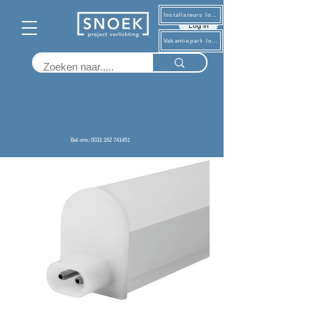
Installateurs log in
Log in
Vakantiepark log in
Terug
Bel ons: 0031 162 741451