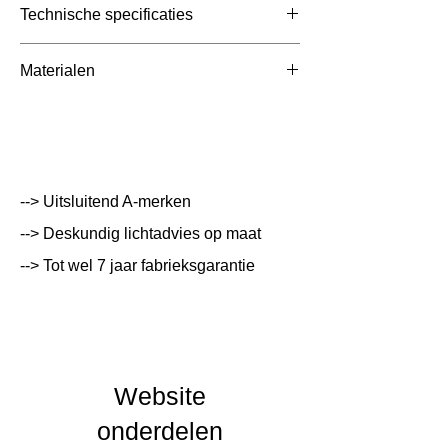
Technische specificaties
Toepassing
Inbouwspots
Materialen
Afmetingen totaal
75x75xmm (Gat
75x75xmm (Gat 70)
(mm)
70)
Kleur Armatuur
Zwart
--> Uitsluitend A-merken
Systeemvermogen
5 W
--> Deskundig lichtadvies op maat
Lumen Output
400 lm
--> Tot wel 7 jaar fabrieksgarantie
Lichtleur
2700 K
Uitstalinghoek
60
UGR Waarde
19
Website
CRI waarde
90
onderdelen