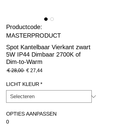
Productcode:
MASTERPRODUCT
Spot Kantelbaar Vierkant zwart
5W IP44 Dimbaar 2700K of
Dim-to-Warm
Normale
Verkoopprijs
 € 28,00 
€ 27,44
prijs
LICHT KLEUR
*
OPTIES AANPASSEN                                                              
0