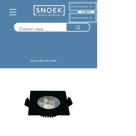
Installateurs log in
Log in
Vakantiepark log in
Terug
Bel ons: 0031 162 741451