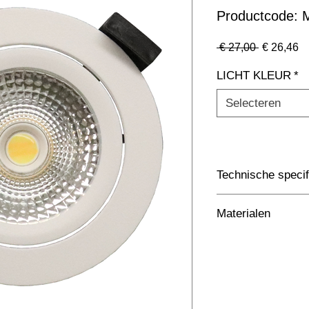
Productcode
Normale
Ve
 € 27,00 
€ 26,46
prijs
LICHT KLEUR
*
Selecteren
Technische specif
Toepassing
Materialen
Afmetingen totaal 
75x75xmm (Gat 70)
Kleur Armatuur
Systeemvermogen