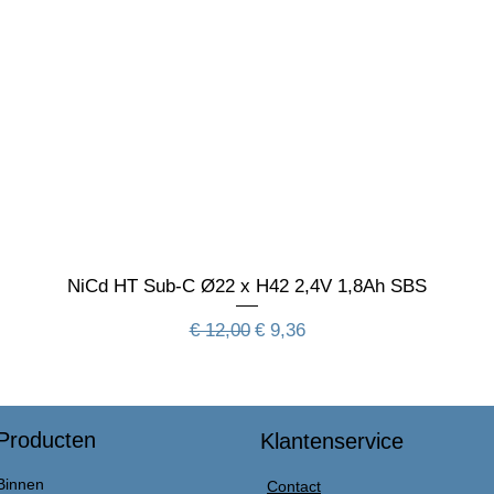
NiCd HT Sub-C Ø22 x H42 2,4V 1,8Ah SBS
Normale prijs
Verkoopprijs
€ 12,00
€ 9,36
Producten
Klantenservice
Binnen
Contact