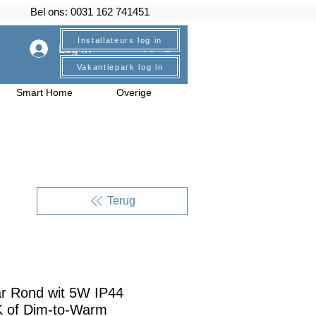
Bel ons: 0031 162 741451
Installateurs log in
Log In
Vakantiepark log in
Smart Home
Overige
Terug
ar Rond wit 5W IP44
 of Dim-to-Warm