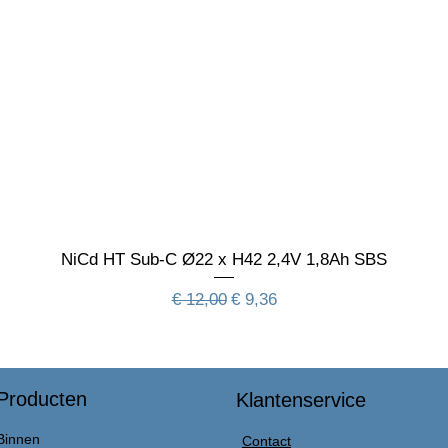
NiCd HT Sub-C Ø22 x H42 2,4V 1,8Ah SBS
Normale prijs
Verkoopprijs
€ 12,00
€ 9,36
Producten
Klantenservice
Binnen
Contact