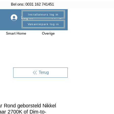
Bel ons: 0031 162 741451
Installateurs log in
Log In
Vakantiepark log in
Smart Home
Overige
Terug
r Rond geborsteld Nikkel
ar 2700K of Dim-to-