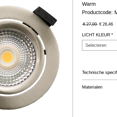
Warm
Productcode
Normale
Ve
 € 27,00 
€ 26,46
prijs
LICHT KLEUR
*
Selecteren
Technische specif
Toepassing
Materialen
Afmetingen totaal 
75x75xmm (Gat 70)
Kleur Armatuur