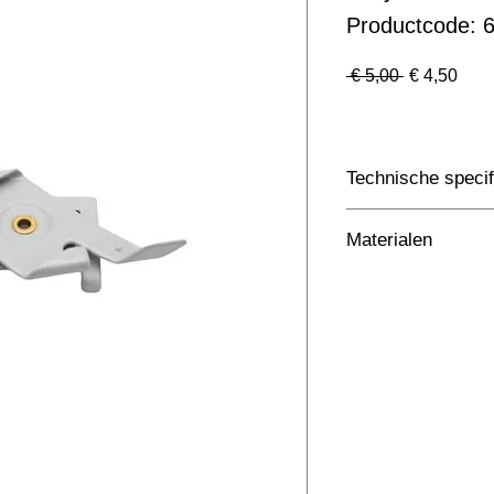
Productcode: 
Normale
Verk
 € 5,00 
€ 4,50
prijs
Technische specif
Toepassing
Materialen
Afmetingen totaal 
ntb
Kleur Armatuur
Systeemvermogen
Lumen Output
Lichtleur