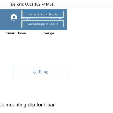
Bel ons: 0031 162 741451
Installateurs log in
Log In
Vakantiepark log in
Smart Home
Overige
Terug
k mounting clip for t-bar