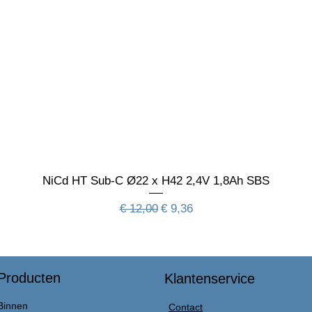
NiCd HT Sub-C Ø22 x H42 2,4V 1,8Ah SBS
Normale prijs
Verkoopprijs
€ 12,00
€ 9,36
Producten
Klantenservice
Binnen
Contact