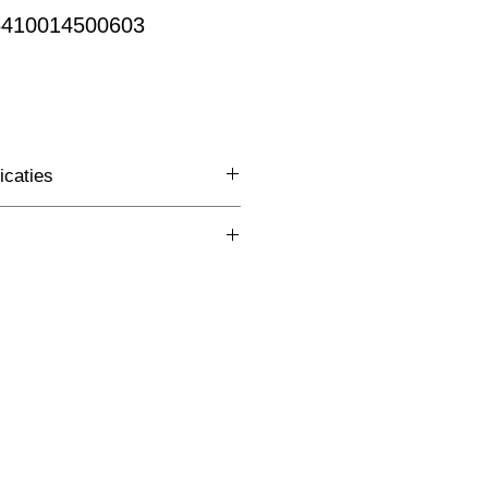
6410014500603
oopprijs
icaties
3 Fase Rail
(mm)
nvt
W
lm
K