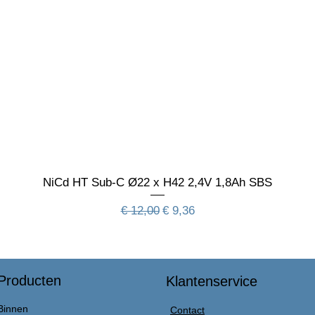
NiCd HT Sub-C Ø22 x H42 2,4V 1,8Ah SBS
Normale prijs
Verkoopprijs
€ 12,00
€ 9,36
Producten
Klantenservice
Binnen
Contact