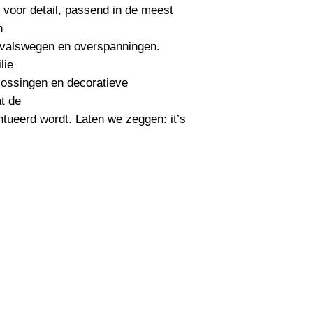
 voor detail, passend in de meest 
Uitstalinghoek
 

tvalswegen en overspanningen. 
UGR Waarde
ie 

lossingen en decoratieve 
CRI waarde
 de 

IP Waarde
tueerd wordt. Laten we zeggen: it’s 
IK Waarde
Spanning
Nominal fA [mA]
Nominal fA [V]
Garantie Periode
Levensduur verwac
Aan deze informatie