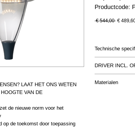
Productcode:
Normale
 € 544,00 
€ 489,6
prijs
Technische specif
Toepassing
DRIVER INCL. O
Afmetingen totaal 
Driver Inclusief
Materialen
ENSEN? LAAT HET ONS WETEN 
 HOOGTE VAN DE 
UV-gestabiliseerd po
Kleur Armatuur
polycarbonaat
et de nieuwe norm voor het 
Systeemvermogen
 

Lumen Output
d op de toekomst door toepassing 
Lichtleur