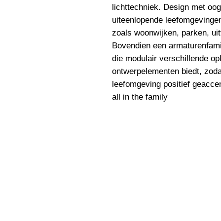
lichttechniek. Design met oog
uiteenlopende leefomgevingen
zoals woonwijken, parken, ui
Bovendien een armaturenfamil
die modulair verschillende op
ontwerpelementen biedt, zodat
leefomgeving positief geaccen
all in the family