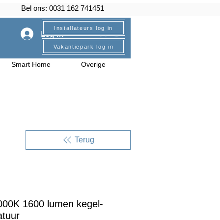
Bel ons: 0031 162 741451
Installateurs log in
Log In
Vakantiepark log in
Smart Home
Overige
Terug
00K 1600 lumen kegel-
atuur