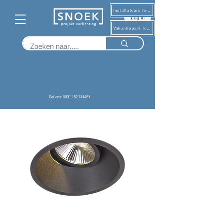
Installateurs log in
Log in
Vakantiepark log in
Terug
Bel ons: 0031 162 741451