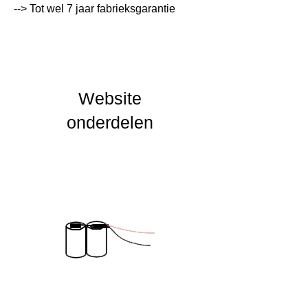
Lumen Output
lm
--> Tot wel 7 jaar fabrieksgarantie
Lichtleur
K
Uitstalinghoek
UGR Waarde
Website
CRI waarde
onderdelen
IP Waarde
IK Waarde
Spanning
2.4
Nominal fA [mA]
Nominal fA [V]
Garantie Periode