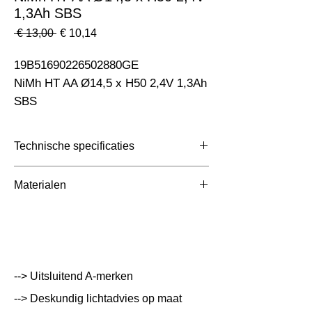
1,3Ah SBS
Normale
Verkoopprijs
 € 13,00 
€ 10,14
prijs
19B51690226502880GE                                                           
NiMh HT AA Ø14,5 x H50 2,4V 1,3Ah  
SBS
Technische specificaties
Toepassing
Nood
Materialen
Afmetingen totaal
14.5x43.5x50mm
(mm)
Kleur Armatuur
--> Uitsluitend A-merken
Systeemvermogen
W
--> Deskundig lichtadvies op maat