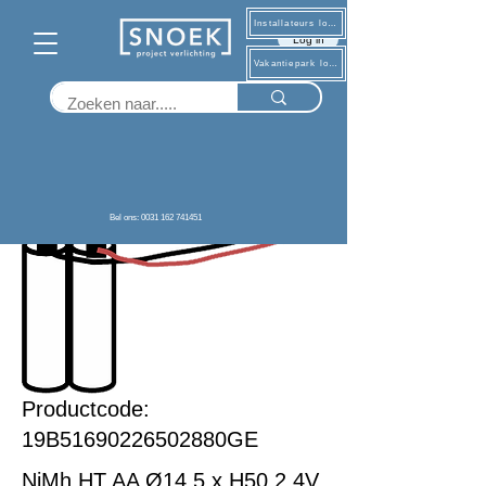
Installateurs log in
Log in
Vakantiepark log in
Terug
Bel ons: 0031 162 741451
Productcode:
19B51690226502880GE
NiMh HT AA Ø14,5 x H50 2,4V