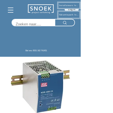
Installateurs log in
Log in
Vakantiepark log in
Terug
Bel ons: 0031 162 741451