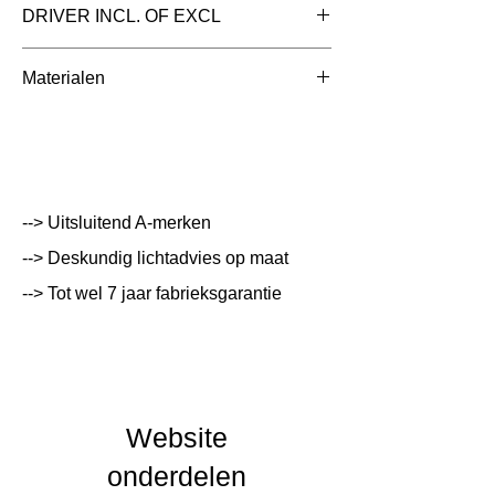
Toepassing
DRIVER INCL. OF EXCL
Afmetingen totaal
85.5x125.2x128.5mm
Materialen
(mm)
Kleur Armatuur
Systeemvermogen
240 W
Lumen Output
lm
--> Uitsluitend A-merken
--> Deskundig lichtadvies op maat
Lichtleur
K
--> Tot wel 7 jaar fabrieksgarantie
Uitstalinghoek
UGR Waarde
CRI waarde
Website
IP Waarde
IP20
onderdelen