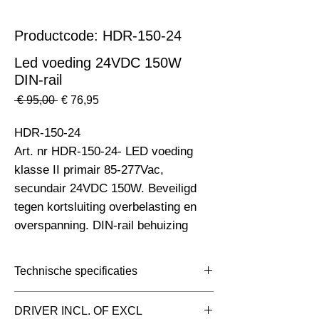
Productcode: HDR-150-24
Led voeding 24VDC 150W
DIN-rail
Normale
Verkoopprijs
 € 95,00 
€ 76,95
prijs
HDR-150-24                                                                    
Art. nr HDR-150-24- LED voeding 
klasse II primair 85-277Vac, 
secundair 24VDC 150W. Beveiligd 
tegen kortsluiting overbelasting en 
overspanning. DIN-rail behuizing
Technische specificaties
Toepassing
DRIVER INCL. OF EXCL