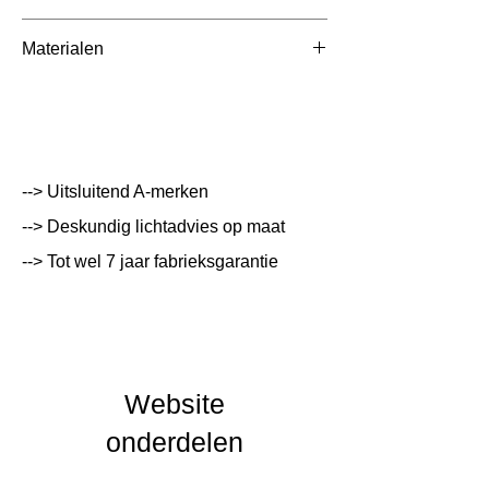
Afmetingen totaal
90x70x55mm
Materialen
(mm)
Kleur Armatuur
Systeemvermogen
150 W
Lumen Output
lm
--> Uitsluitend A-merken
--> Deskundig lichtadvies op maat
Lichtleur
K
--> Tot wel 7 jaar fabrieksgarantie
Uitstalinghoek
UGR Waarde
CRI waarde
Website
IP Waarde
IP20
onderdelen
IK Waarde