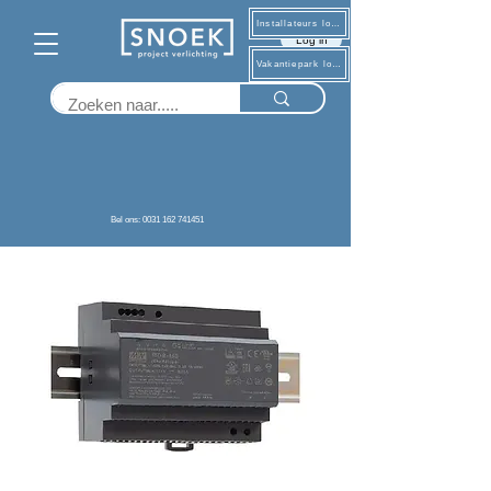
Installateurs log in
Log in
Vakantiepark log in
Terug
Bel ons: 0031 162 741451