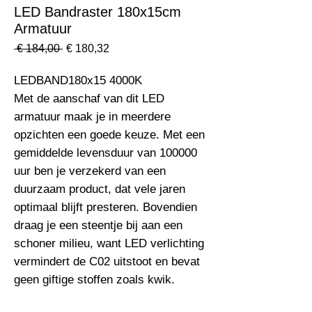
LED Bandraster 180x15cm
Armatuur
Normale
Verkoopprijs
 € 184,00 
€ 180,32
prijs
LEDBAND180x15 4000K                                                           
Met de aanschaf van dit LED 
armatuur maak je in meerdere 
opzichten een goede keuze. Met een 
gemiddelde levensduur van 100000 
uur ben je verzekerd van een 
duurzaam product, dat vele jaren 
optimaal blijft presteren. Bovendien 
draag je een steentje bij aan een 
schoner milieu, want LED verlichting 
vermindert de C02 uitstoot en bevat 
geen giftige stoffen zoals kwik.