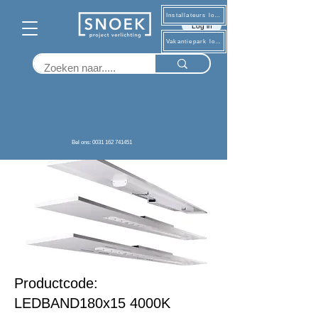
Installateurs log in
Log in
Vakantiepark log in
Terug
Bel ons: 0031 162 741451
Productcode:
LEDBAND180x15 4000K