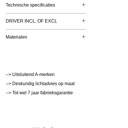
Technische specificaties
Toepassing
Inlegarmaturen
DRIVER INCL. OF EXCL
Afmetingen totaal
180x84x45mm
Driver Inclusief
Materialen
(mm)
Aluminium met Aluminium
Kleur Armatuur
Wit
Systeemvermogen
62 W
Lumen Output
8680 lm
--> Uitsluitend A-merken
--> Deskundig lichtadvies op maat
Lichtleur
4000 K
--> Tot wel 7 jaar fabrieksgarantie
Uitstalinghoek
UGR Waarde
19
CRI waarde
80