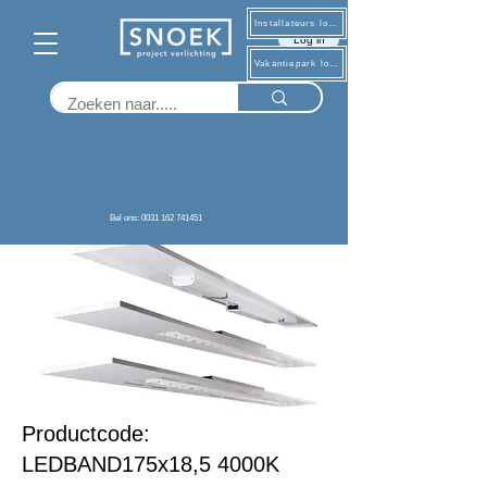
Installateurs log in
Log in
Vakantiepark log in
Terug
Bel ons: 0031 162 741451
Productcode:
LEDBAND175x18,5 4000K