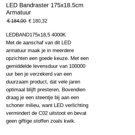
LED Bandraster 175x18.5cm
Armatuur
Normale
Verkoopprijs
 € 184,00 
€ 180,32
prijs
LEDBAND175x18,5 4000K                                                         
Met de aanschaf van dit LED 
armatuur maak je in meerdere 
opzichten een goede keuze. Met een 
gemiddelde levensduur van 100000 
uur ben je verzekerd van een 
duurzaam product, dat vele jaren 
optimaal blijft presteren. Bovendien 
draag je een steentje bij aan een 
schoner milieu, want LED verlichting 
vermindert de C02 uitstoot en bevat 
geen giftige stoffen zoals kwik.