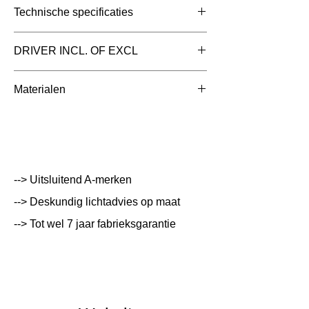
Technische specificaties
Toepassing
Inlegarmaturen
DRIVER INCL. OF EXCL
Afmetingen totaal
175x84x45mm
Driver Inclusief
Materialen
(mm)
Aluminium met Aluminium
Kleur Armatuur
Wit
Systeemvermogen
30 W
Lumen Output
4200 lm
--> Uitsluitend A-merken
--> Deskundig lichtadvies op maat
Lichtleur
4000 K
--> Tot wel 7 jaar fabrieksgarantie
Uitstalinghoek
UGR Waarde
19
CRI waarde
80