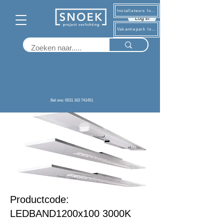
Installateurs log in
Log in
Vakantiepark log in
Terug
Bel ons: 0031 162 741451
Productcode:
LEDBAND1200x100 3000K