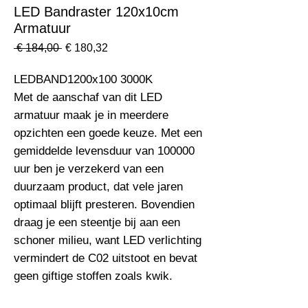
LED Bandraster 120x10cm
Armatuur
Normale
Verkoopprijs
 € 184,00 
€ 180,32
prijs
LEDBAND1200x100 3000K                                                         
Met de aanschaf van dit LED 
armatuur maak je in meerdere 
opzichten een goede keuze. Met een 
gemiddelde levensduur van 100000 
uur ben je verzekerd van een 
duurzaam product, dat vele jaren 
optimaal blijft presteren. Bovendien 
draag je een steentje bij aan een 
schoner milieu, want LED verlichting 
vermindert de C02 uitstoot en bevat 
geen giftige stoffen zoals kwik.