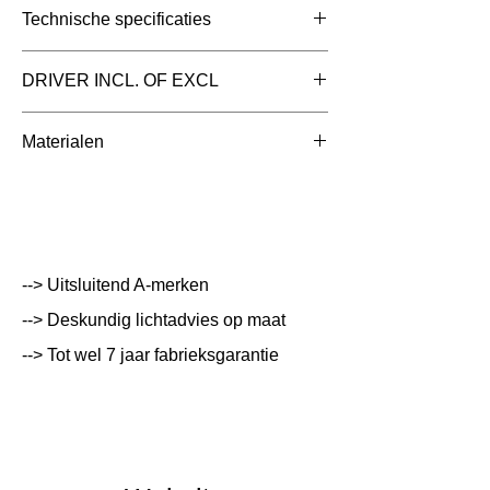
Technische specificaties
Toepassing
Inlegarmaturen
DRIVER INCL. OF EXCL
Afmetingen totaal
1195x84x45mm
Driver Inclusief
Materialen
(mm)
Aluminium met Aluminium
Kleur Armatuur
Wit
Systeemvermogen
55 W
Lumen Output
7700 lm
--> Uitsluitend A-merken
--> Deskundig lichtadvies op maat
Lichtleur
3000 K
--> Tot wel 7 jaar fabrieksgarantie
Uitstalinghoek
UGR Waarde
19
CRI waarde
80